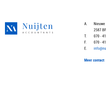
A.
Nieuwe 
2587 B
T.
070 - 4
F.
070 - 4
E.
info@nu
Meer contact