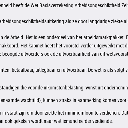
nheid heeft de Wet Basisverzekering Arbeidsongeschiktheid Zelf
n arbeidsongeschiktheidsuitkering als ze door langdurige ziekt
an de Arbeid. Het is een onderdeel van het arbeidsmarktpakket.
nakkoord. Het kabinet heeft het voorstel verder uitgewerkt met 
de beoogde uitvoerders ook de uitvoerbaarheid van dit wetsvoorst
ten: betaalbaar, uitlegbaar en uitvoerbaar. De wet is als volgt
lfstandigen die voor de inkomstenbelasting ‘winst uit ondernemin
zogenaamde wachttijd), kunnen straks in aanmerking komen voor 
eer in staat zijn om door ziekte het minimumloon te verdienen. Da
r ook gekeken wordt naar wat iemand eerder verdiende.