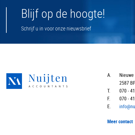
Blijf op de hoogte!
Schrijf u in voor onze nieuwsbrief
A.
Nieuwe 
2587 B
T.
070 - 4
F.
070 - 4
E.
info@nu
Meer contact