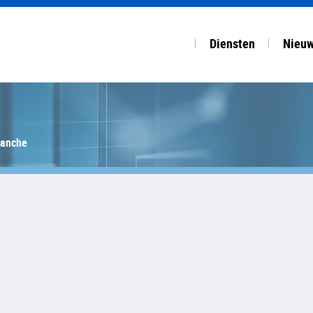
Diensten
Nieu
COMPLEET DIENSTEN
OVERZ
Accountancy
Nuijt
ranche
Salaris & HRM
NBA f
Financiële planning
Fisco
Startup, advies & ov
Arbeid
Van V