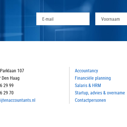
Parklaan 107
Accountancy
P Den Haag
Financiële planning
16 29 99
Salaris & HRM
16 29 70
Startup, advies & overname
ijtenaccountants.nl
Contactpersonen