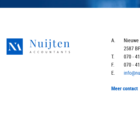
A.
Nieuwe 
2587 B
T.
070 - 4
F.
070 - 4
E.
info@nu
Meer contact