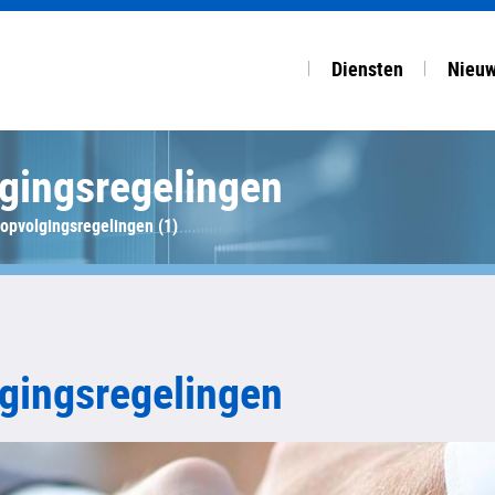
Diensten
Nieu
gingsregelingen
COMPLEET DIENSTEN
OVERZ
Accountancy
Nuijt
opvolgingsregelingen (1)
Salaris & HRM
NBA f
Financiële planning
Fisco
Startup, advies & ov
Arbeid
Van V
gingsregelingen