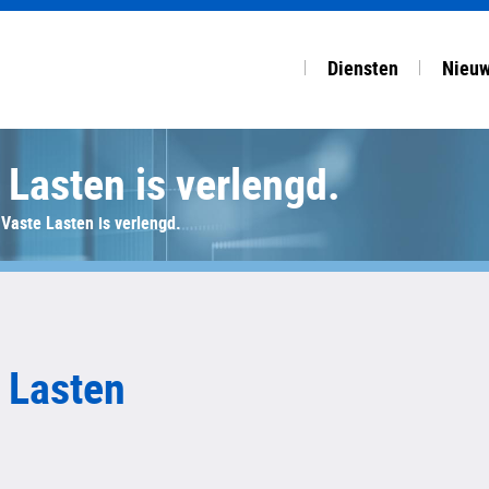
Diensten
Nieu
Lasten is verlengd.
COMPLEET DIENSTEN
OVERZ
Accountancy
Nuijt
aste Lasten is verlengd.
Salaris & HRM
NBA f
Financiële planning
Fisco
Startup, advies & ov
Arbeid
Van V
 Lasten