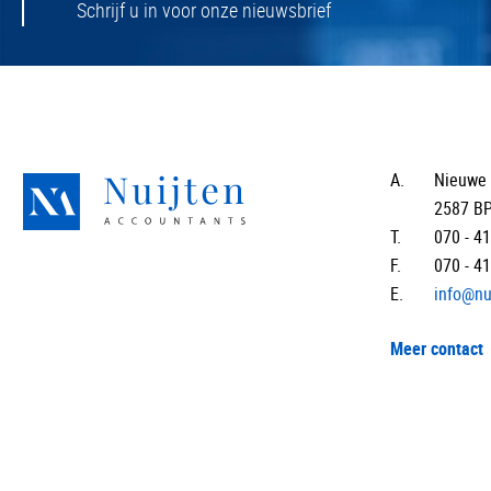
Schrijf u in voor onze nieuwsbrief
A.
Nieuwe 
2587 B
T.
070 - 4
F.
070 - 4
E.
info@nu
Meer contact