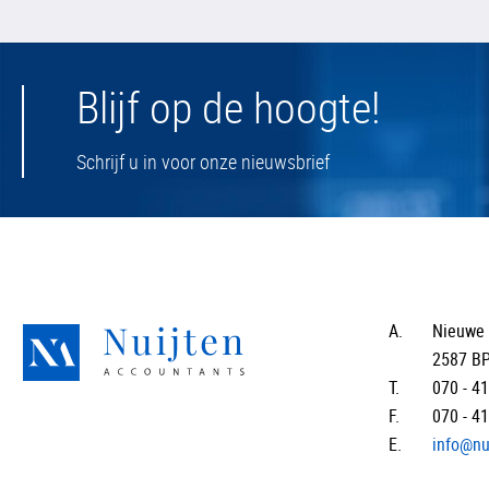
Blijf op de hoogte!
Schrijf u in voor onze nieuwsbrief
A.
Nieuwe 
2587 B
T.
070 - 4
F.
070 - 4
E.
info@nu