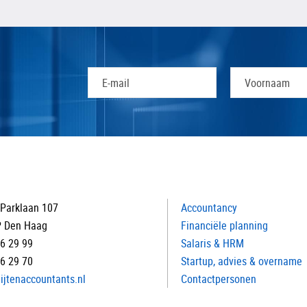
Parklaan 107
Accountancy
P Den Haag
Financiële planning
16 29 99
Salaris & HRM
16 29 70
Startup, advies & overname
ijtenaccountants.nl
Contactpersonen