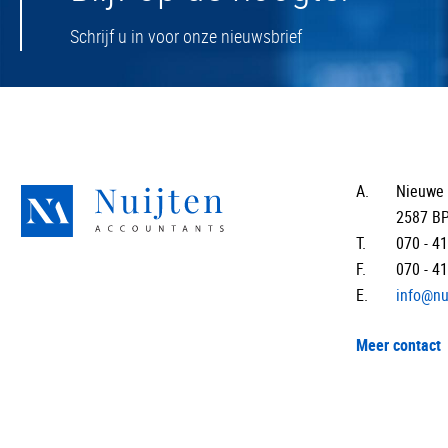
Schrijf u in voor onze nieuwsbrief
A.
Nieuwe 
2587 B
T.
070 - 4
F.
070 - 4
E.
info@nu
Meer contact