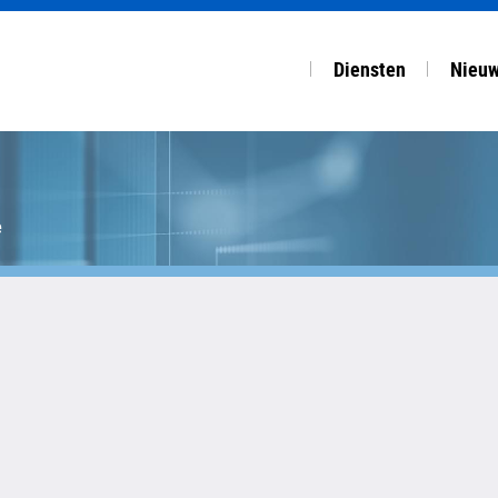
Diensten
Nieu
COMPLEET DIENSTEN
OVERZ
Accountancy
Nuijt
e
Salaris & HRM
NBA f
Financiële planning
Fisco
Startup, advies & ov
Arbeid
Van V