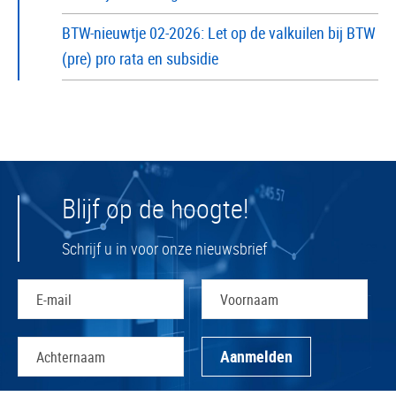
BTW-nieuwtje 02-2026: Let op de valkuilen bij BTW
(pre) pro rata en subsidie
Blijf op de hoogte!
Schrijf u in voor onze nieuwsbrief